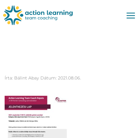
ALTC_Jel_Lap_2021_szep
10-11_modositott
Írta:
Bálint Abay
Dátum:
2021.08.06.