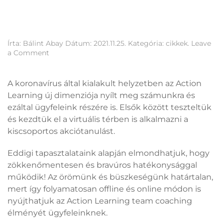
VirtuAL
Írta:
Bálint Abay
Dátum:
2021.11.25.
Kategória:
cikkek
.
Leave
a Comment
A koronavírus által kialakult helyzetben az Action
Learning új dimenziója nyílt meg számunkra és
ezáltal ügyfeleink részére is. Elsők között teszteltük
és kezdtük el a virtuális térben is alkalmazni a
kiscsoportos akciótanulást.
Eddigi tapasztalataink alapján elmondhatjuk, hogy
zökkenőmentesen és bravúros hatékonysággal
működik! Az örömünk és büszkeségünk határtalan,
mert így folyamatosan offline és online módon is
nyújthatjuk az Action Learning team coaching
élményét ügyfeleinknek.