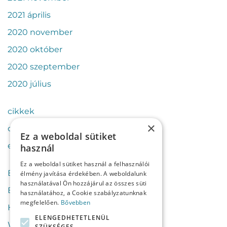
2021 április
2020 november
2020 október
2020 szeptember
2020 július
cikkek
×
csapat
Ez a weboldal sütiket
esettanulmányok
használ
Ez a weboldal sütiket használ a felhasználói
Bejelentkezés
élmény javítása érdekében. A weboldalunk
használatával Ön hozzájárul az összes süti
Bejegyzések hírcsatorna
használatához, a Cookie szabályzatunknak
megfelelően.
Bővebben
Hozzászólások hírcsatorna
ELENGEDHETETLENÜL
WordPress Magyarország
SZÜKSÉGES