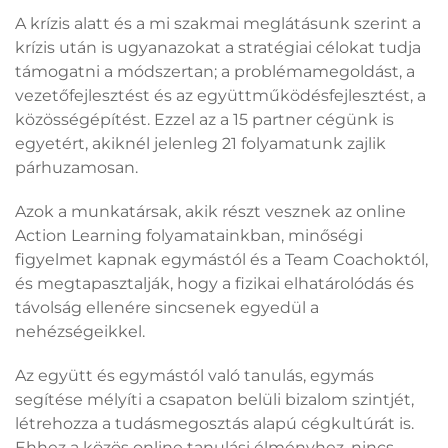
A krízis alatt és a mi szakmai meglátásunk szerint a
krízis után is ugyanazokat a stratégiai célokat tudja
támogatni a módszertan; a problémamegoldást, a
vezetőfejlesztést és az együttműködésfejlesztést, a
közösségépítést. Ezzel az a 15 partner cégünk is
egyetért, akiknél jelenleg 21 folyamatunk zajlik
párhuzamosan.
Azok a munkatársak, akik részt vesznek az online
Action Learning folyamatainkban, minőségi
figyelmet kapnak egymástól és a Team Coachoktól,
és megtapasztalják, hogy a fizikai elhatárolódás és
távolság ellenére sincsenek egyedül a
nehézségeikkel.
Az együtt és egymástól való tanulás, egymás
segítése mélyíti a csapaton belüli bizalom szintjét,
létrehozza a tudásmegosztás alapú cégkultúrát is.
Ehhez a közös online tanulási élményhez, nincs