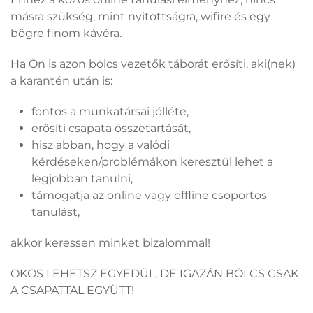
másra szükség, mint nyitottságra, wifire és egy
bögre finom kávéra.
Ha Ön is azon bölcs vezetők táborát erősíti, aki(nek)
a karantén után is:
fontos a munkatársai jólléte,
erősíti csapata összetartását,
hisz abban, hogy a valódi
kérdéseken/problémákon keresztül lehet a
legjobban tanulni,
támogatja az online vagy offline csoportos
tanulást,
akkor keressen minket bizalommal!
OKOS LEHETSZ EGYEDÜL, DE IGAZÁN BÖLCS CSAK
A CSAPATTAL EGYÜTT!