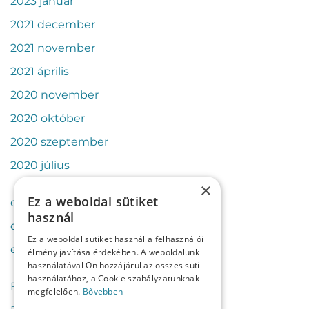
2023 január
2021 december
2021 november
2021 április
2020 november
2020 október
2020 szeptember
2020 július
×
Ez a weboldal sütiket
cikkek
használ
csapat
Ez a weboldal sütiket használ a felhasználói
esettanulmányok
élmény javítása érdekében. A weboldalunk
használatával Ön hozzájárul az összes süti
használatához, a Cookie szabályzatunknak
Bejelentkezés
megfelelően.
Bővebben