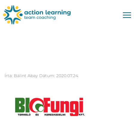
Biofungi-logo-action-
learning
Írta:
Bálint Abay
Dátum:
2020.07.24.