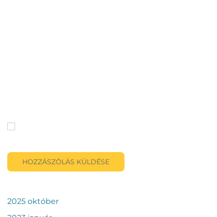
Név
*
E-mail cím
*
Honlap
A nevem, e-mail címem, és weboldalcímem mentése a
böngészőben a következő hozzászólásomhoz.
HOZZÁSZÓLÁS KÜLDÉSE
2025 október