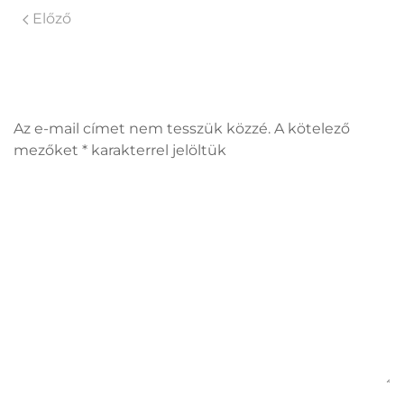
Előző
Vélemény, hozzászólás?
Az e-mail címet nem tesszük közzé. A kötelező
mezőket
*
karakterrel jelöltük
Hozzászólás