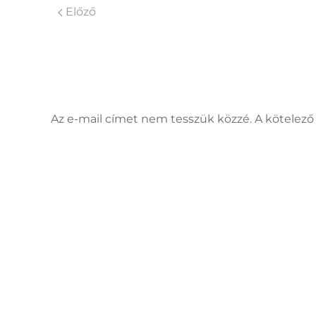
Előző
Vélemény, hozzászólás?
Az e-mail címet nem tesszük közzé. A kötele
Hozzászólás