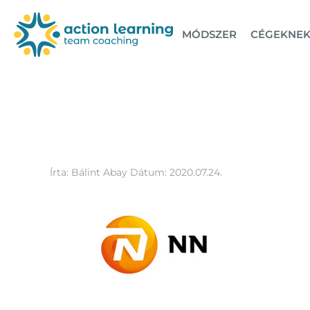
MÓDSZER
CÉGEKNE
nn-logo-action-le
Írta:
Bálint Abay
Dátum:
2020.07.24.