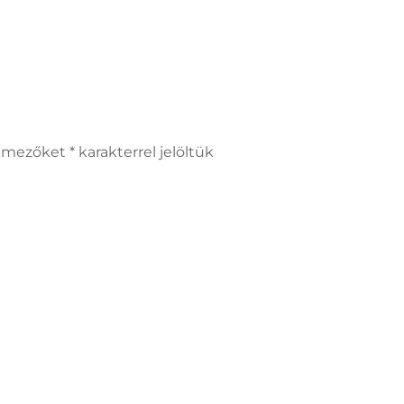
ző mezőket
*
karakterrel jelöltük