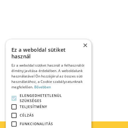
Név
*
E-mail cím
*
×
Ez a weboldal sütiket
Honlap
használ
Ez a weboldal sütiket használ a felhasználói
élmény javítása érdekében. A weboldalunk
A nevem, e-mail címem, és weboldalcímem mentés
használatával Ön hozzájárul az összes süti
használatához, a Cookie szabályzatunknak
megfelelően.
Bővebben
HOZZÁSZÓLÁS KÜLDÉSE
ELENGEDHETETLENÜL
SZÜKSÉGES
TELJESÍTMÉNY
CÉLZÁS
FUNKCIONALITÁS