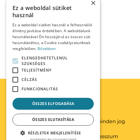
×
Ez a weboldal sütiket
használ
Ez a weboldal sütiket használ a felhasználói
élmény javítása érdekében. A weboldalunk
használatával Ön hozzájárul az összes süti
használatához, a Cookie szabályzatunknak
megfelelően.
Bővebben
ELENGEDHETETLENÜL
SZÜKSÉGES
TELJESÍTMÉNY
CÉLZÁS
FUNKCIONALITÁS
ÖSSZES ELFOGADÁSA
ÖSSZES ELUTASÍTÁSA
© 2020 HR Partner Consulting – minden jog
fenntartva
RÉSZLETEK MEGJELENÍTÉSE
adatkezelési tájékoztató
| impresszum
POWERED BY COOKIESCRIPT