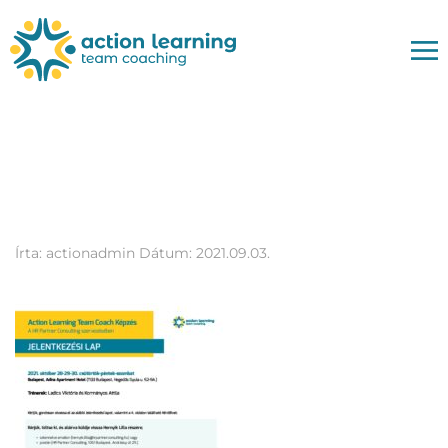
ActionLearningTeam_Co
okt28-30
Írta:
actionadmin
Dátum:
2021.09.03.