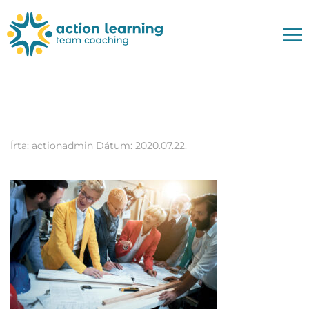
cegeknek-csapat
Írta:
actionadmin
Dátum:
2020.07.22.