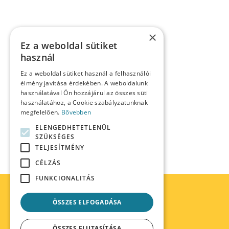
E-mail cím
*
×
Ez a weboldal sütiket
Honlap
használ
Ez a weboldal sütiket használ a felhasználói
élmény javítása érdekében. A weboldalunk
A nevem, e-mail címem, és weboldalcímem mentés
használatával Ön hozzájárul az összes süti
használatához, a Cookie szabályzatunknak
megfelelően.
Bővebben
HOZZÁSZÓLÁS KÜLDÉSE
ELENGEDHETETLENÜL
SZÜKSÉGES
TELJESÍTMÉNY
CÉLZÁS
FUNKCIONALITÁS
ÖSSZES ELFOGADÁSA
ÖSSZES ELUTASÍTÁSA