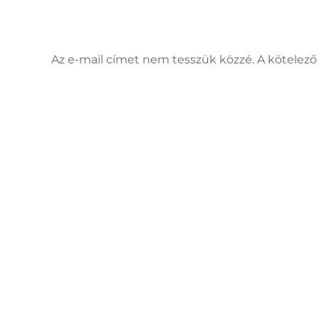
Vélemény, hozzászólás?
Az e-mail címet nem tesszük közzé. A kötele
Hozzászólás
Név
*