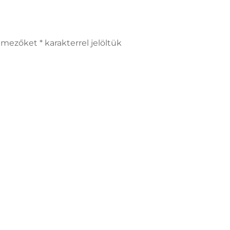
ző mezőket
*
karakterrel jelöltük