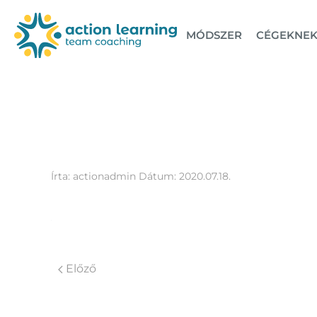
MÓDSZER
CÉGEKNE
hatter
Írta:
actionadmin
Dátum:
2020.07.18.
Előző