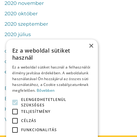
2020 november
2020 október
2020 szeptember
2020 július
×
Ez a weboldal sütiket
cikkek
használ
csapat
Ez a weboldal sütiket használ a felhasználói
esettanulmányok
élmény javítása érdekében. A weboldalunk
használatával Ön hozzájárul az összes süti
használatához, a Cookie szabályzatunknak
Bejelentkezés
megfelelően.
Bővebben
Bejegyzések hírcsatorna
ELENGEDHETETLENÜL
SZÜKSÉGES
Hozzászólások hírcsatorna
TELJESÍTMÉNY
WordPress Magyarország
CÉLZÁS
FUNKCIONALITÁS