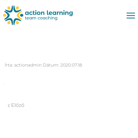
kettes
Írta:
actionadmin
Dátum:
2020.07.18.
Előző
Vélemény, hozzászólás?