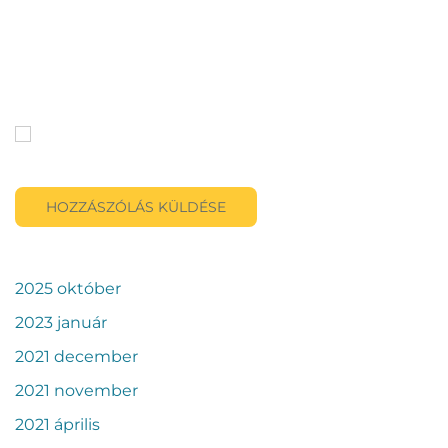
Honlap
A nevem, e-mail címem, és weboldalcímem mentése a
böngészőben a következő hozzászólásomhoz.
HOZZÁSZÓLÁS KÜLDÉSE
2025 október
2023 január
2021 december
2021 november
2021 április