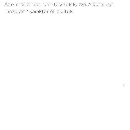
Az e-mail címet nem tesszük közzé. A kötelező
mezőket
*
karakterrel jelöltük
Hozzászólás
Név
*
E-mail cím
*