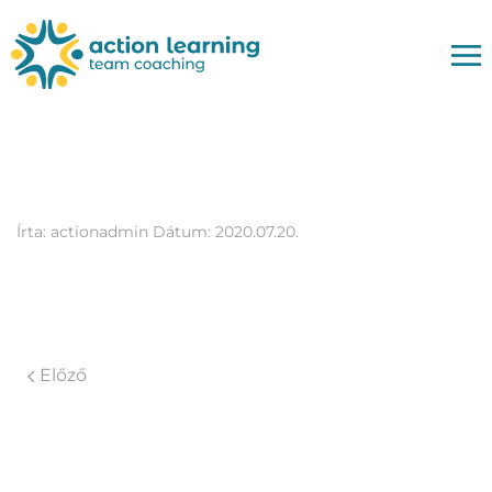
teszt7
Írta:
actionadmin
Dátum:
2020.07.20.
Előző
Vélemény, hozzászólás?