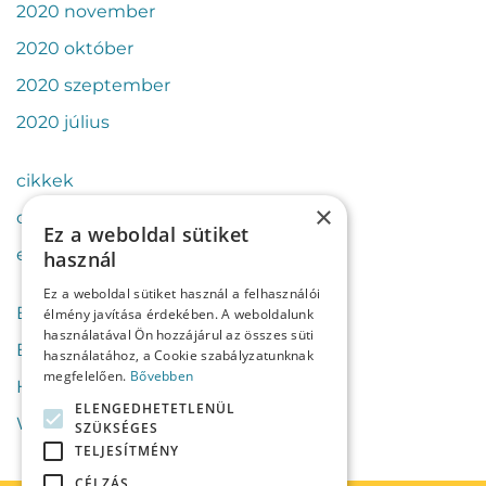
2020 november
2020 október
2020 szeptember
2020 július
cikkek
×
csapat
Ez a weboldal sütiket
esettanulmányok
használ
Ez a weboldal sütiket használ a felhasználói
Bejelentkezés
élmény javítása érdekében. A weboldalunk
használatával Ön hozzájárul az összes süti
Bejegyzések hírcsatorna
használatához, a Cookie szabályzatunknak
megfelelően.
Bővebben
Hozzászólások hírcsatorna
ELENGEDHETETLENÜL
WordPress Magyarország
SZÜKSÉGES
TELJESÍTMÉNY
CÉLZÁS