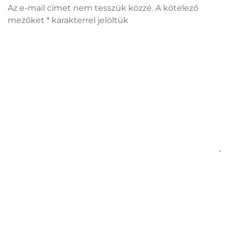
Az e-mail címet nem tesszük közzé. A kötelező
mezőket
*
karakterrel jelöltük
Hozzászólás
Név
*
E-mail cím
*