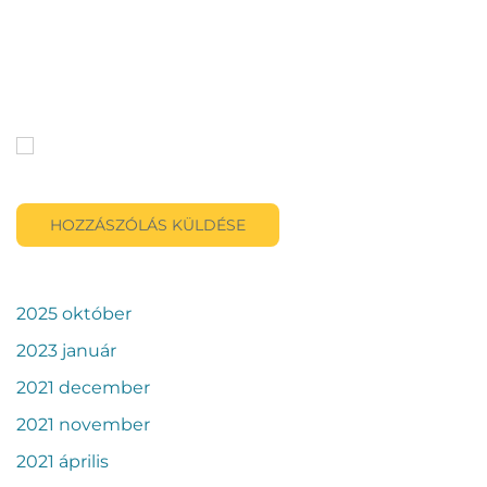
Honlap
A nevem, e-mail címem, és weboldalcímem mentése a
böngészőben a következő hozzászólásomhoz.
HOZZÁSZÓLÁS KÜLDÉSE
2025 október
2023 január
2021 december
2021 november
2021 április